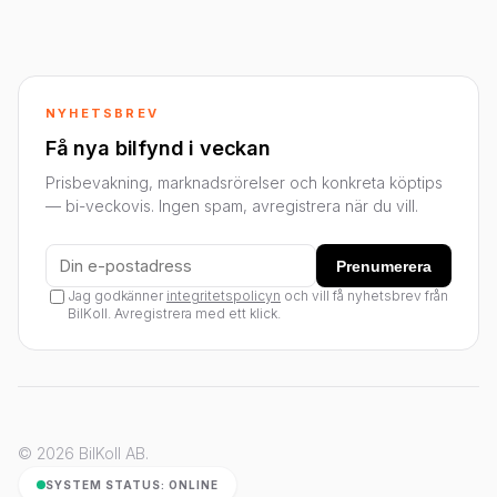
NYHETSBREV
Få nya bilfynd i veckan
Prisbevakning, marknadsrörelser och konkreta köptips
— bi-veckovis. Ingen spam, avregistrera när du vill.
Prenumerera
Jag godkänner
integritetspolicyn
och vill få nyhetsbrev från
BilKoll. Avregistrera med ett klick.
© 2026 BilKoll AB.
SYSTEM STATUS: ONLINE