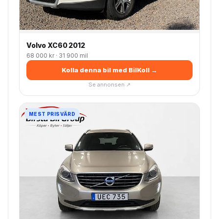
Volvo XC60 2012
68 000 kr · 31 900 mil
Kolla denna bil med BilKoll →
Se annonsen ↗
MEST PRISVÄRD