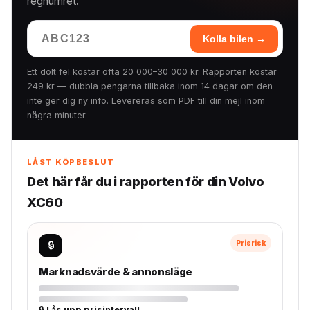
regnumret.
Kolla bilen →
Ett dolt fel kostar ofta 20 000–30 000 kr. Rapporten kostar
249 kr — dubbla pengarna tillbaka inom 14 dagar om den
inte ger dig ny info. Levereras som PDF till din mejl inom
några minuter.
LÅST KÖPBESLUT
Det här får du i rapporten för din Volvo
XC60
🔒
Prisrisk
Marknadsvärde & annonsläge
🔒 Lås upp prisintervall →