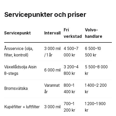
Servicepunkter och priser
Fri
Volvo-
Servicepunkt
Intervall
verkstad
handlare
Årsservice (olja,
3 000 mil
4 500–7
6 500–10
filter, kontroll)
/ 1 år
000 kr
500 kr
Växellådsolja Aisin
3 200–4
5 500–8 000
6 000 mil
8-stegs
800 kr
kr
Varannat
800–1
1 400–2 200
Bromsvätska
år
400 kr
kr
700–1
1 200–1 900
Kupéfilter + luftfilter
3 000 mil
200 kr
kr