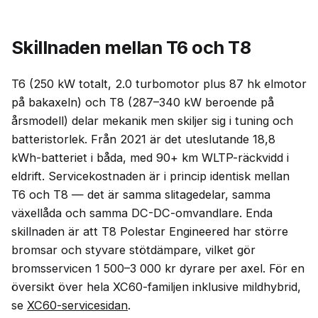
Skillnaden mellan T6 och T8
T6 (250 kW totalt, 2.0 turbomotor plus 87 hk elmotor
på bakaxeln) och T8 (287–340 kW beroende på
årsmodell) delar mekanik men skiljer sig i tuning och
batteristorlek. Från 2021 är det uteslutande 18,8
kWh-batteriet i båda, med 90+ km WLTP-räckvidd i
eldrift. Servicekostnaden är i princip identisk mellan
T6 och T8 — det är samma slitagedelar, samma
växellåda och samma DC-DC-omvandlare. Enda
skillnaden är att T8 Polestar Engineered har större
bromsar och styvare stötdämpare, vilket gör
bromsservicen 1 500–3 000 kr dyrare per axel. För en
översikt över hela XC60-familjen inklusive mildhybrid,
se
XC60-servicesidan
.