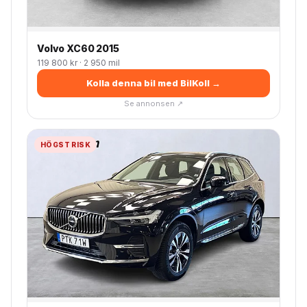
Volvo XC60 2015
119 800 kr · 2 950 mil
Kolla denna bil med BilKoll →
Se annonsen ↗
HÖGST RISK