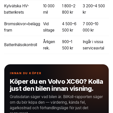
Kylvätska HV-
10 000
1 800–2
3 200–4 500
batterikrets
mil
800 kr
kr
Bromsskivor+belägg
Vid
4 500–6
7 000–10
fram
slitage
500 kr
000 kr
Årligen
900–1
Ingår i vissa
Batterihälsokontroll
rek.
500 kr
serviceavtal
INNAN DU KÖPER
Köper du en Volvo XC60? Kolla
just den bilen innan visning.
Gratisdatan säger vad bilen är. BilKoll-rapporten säger
om du bör köpa den — värdering, kända fel,
ägarkostnad och förhandlingsläge för just det