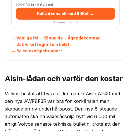
229 900 kr · 8 649 mil
Kolla denna bil med BilKoll →
Se annonsen ↗
→ Vanliga fel
→ Köpguide
→ Ägandekostnad
→ Sök vilket regnr som helst
→ Se en exempelrapport
Aisin-lådan och varför den kostar
Volvos beslut att byta ut den gamla Aisin AF40 mot
den nya AWF8F35 var bra för körkänslan men
skapade en ny underhållspost. Den nya 8-stegade
automaten ska ha växellådsolja bytt vid 6 000 mil
enligt Volvos senaste tekniska bulletin, trots att den