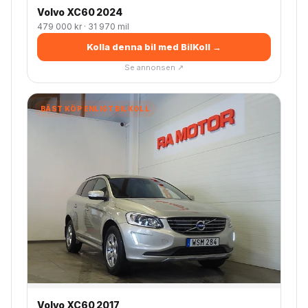
Volvo XC60 2024
479 000 kr · 31 970 mil
Kolla denna bil med BilKoll →
Se annonsen ↗
BÄST KÖP ENLIGT BILKOLL
Volvo XC60 2017