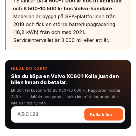
T8 landar på
4 500–7 000 kr hos fri verkstad
och
6 500–10 500 kr hos Volvo-handlare
.
Modellen är byggd på SPA-plattformen från
2018 och fick en större batteriuppgradering
(18,8 kWh) från och med 2021.
Serviceintervallet är 3 000 mil eller ett år.
INNAN DU KÖPER
Ska du köpa en Volvo XC60? Kolla just den
bilen innan du betalar.
Ett dolt fel kostar ofta 20 000–30 000 kr. Rapporten kostar
249 kr — dubbla pengarna tillbaka inom 14 dagar om den
inte ger dig ny info.
Kolla bilen →