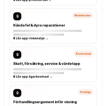
🔒
Modellrisker
Kända fel & dyra reparationer
🔒 Lås upp riskanalys →
🔒
Årskostnad
Skatt, försäkring, service & värdetapp
🔒 Lås upp ägarkostnad →
🔒
Prutläge
Förhandlingsargument inför visning