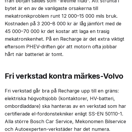
från början såldes som "lifetime fluid". Att strunta i
bytet är en av de vanligaste orsakerna till
mekatronikproblem runt 12 000–15 000 mils bruk.
Kostnaden på 3 200–8 000 kr är låg jämfört med de
45 000–70 000 kr det kostar att laga en trasig
mekatronikenhet. På en Recharge är det extra viktigt
eftersom PHEV-driften gör att motorn ofta jobbar
hårt när batteriet är tomt.
Fri verkstad kontra märkes-Volvo
Fri verkstad går bra på Recharge upp till en gräns:
elektriska högvoltsjobb (kontaktorer, HV-batteri,
ombordladdare) ska hanteras av en verkstad som har
certifierade el-fordonstekniker enligt SS-EN 50110-1.
Alla större Bosch Car Service, Mekonomen Bilservice
och Autoexperten-verkstäder har det numera.