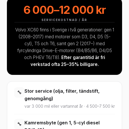
6 000–12 000 kr
SERVICEKOSTNAD / ÅR
Volvo XC60 finns i Sverige i två generationer: gen 1
(2008–2017) med motorer som D3, D4, D5 (5-
cyl), T5 och T6, samt gen 2 (2017–) med
fyrcylindriga Drive-E-motorer (B4/B5/B6, D4/D5
och PHEV T6/T8).
Efter garantitid är fri
verkstad ofta 25–35% billigare.
Stor service (olja, filter, tändstift,
🔧
genomgång)
var 3 000 mil eller vartannat år · 4 500–7 500 kr
Kamremsbyte (gen 1, 5-cyl diesel
🔧