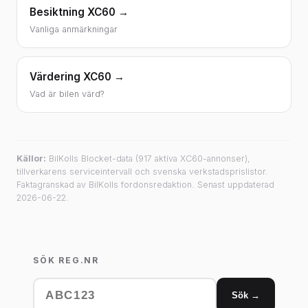
Besiktning XC60 →
Vanliga anmärkningar
Värdering XC60 →
Vad är bilen värd?
Källor:
BilKolls Blocket-data (917 aktiva XC60-annonser),
tillverkarens serviceintervall och svenska verkstadsprislistor.
Faktagranskad av BilKolls fordonsredaktion. Senast uppdaterad
2026-06-22.
SÖK REG.NR
Sök →