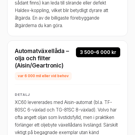
sådant finns) kan leda till slirande eller defekt
Haldex-koppling, vilket blir betydligt dyrare att
åtgärda. En av de billigaste förebyggande
åtgärderna du kan göra.
Automatväxellåda –
3 500–6 000 kr
olja och filter
(Aisin/Geartronic)
var 6 000 mil eller vid behov
DETALJ
XC60 levererades med Aisin-automat (bl.a. TF-
80SC 6-växlad och TG-81SC 8-växlad). Volvo har
ofta angett oljan som livstidsfylld, men i praktiken
förlänger ett oljebyte växellådans livslängd. Särskilt
viktigt på begagnade exemplar utan känd