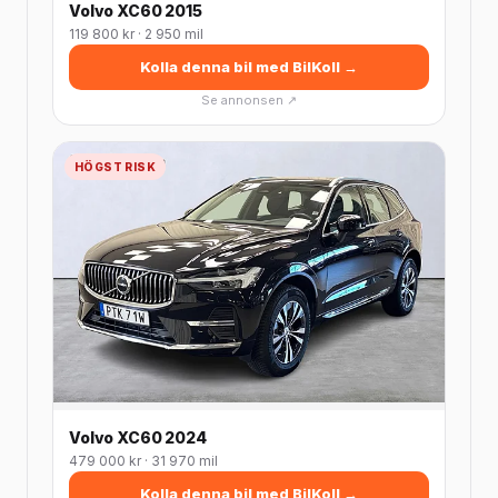
Volvo XC60 2015
119 800 kr · 2 950 mil
Kolla denna bil med BilKoll →
Se annonsen ↗
HÖGST RISK
Volvo XC60 2024
479 000 kr · 31 970 mil
Kolla denna bil med BilKoll →