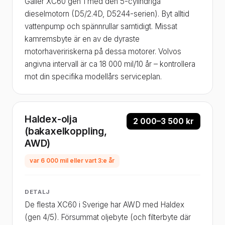
Gäller XC60 gen 1 med den 5-cylindriga
dieselmotorn (D5/2.4D, D5244-serien). Byt alltid
vattenpump och spännrullar samtidigt. Missat
kamremsbyte är en av de dyraste
motorhaveririskerna på dessa motorer. Volvos
angivna intervall är ca 18 000 mil/10 år – kontrollera
mot din specifika modellårs serviceplan.
Haldex-olja
2 000–3 500 kr
(bakaxelkoppling,
AWD)
var 6 000 mil eller vart 3:e år
DETALJ
De flesta XC60 i Sverige har AWD med Haldex
(gen 4/5). Försummat oljebyte (och filterbyte där