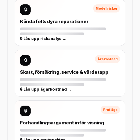
🔒
Modellrisker
Kända fel & dyra reparationer
🔒 Lås upp riskanalys →
🔒
Årskostnad
Skatt, försäkring, service & värdetapp
🔒 Lås upp ägarkostnad →
🔒
Prutläge
Förhandlingsargument inför visning
🔒 Lås upp prutpunkter →