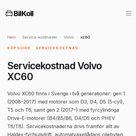
BilKoll
Hem
›
Service-kostnader
›
Volvo
›
xc60
KÖPGUIDE · SERVICEKOSTNAD
Servicekostnad Volvo
XC60
Volvo XC60 finns i Sverige i två generationer: gen 1
(2008–2017) med motorer som D3, D4, D5 (5-cyl),
T5 och T6, samt gen 2 (2017–) med fyrcylindriga
Drive-E-motorer (B4/B5/B6, D4/D5 och PHEV
T6/T8). Servicekostnaderna drivs framför allt av
Haldex-fyrhjulsdrift, automatväxellådans oljebyten,