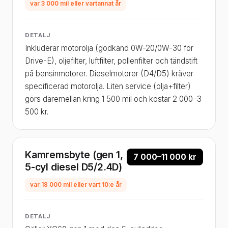
var 3 000 mil eller vartannat år
DETALJ
Inkluderar motorolja (godkänd 0W-20/0W-30 för
Drive-E), oljefilter, luftfilter, pollenfilter och tändstift
på bensinmotorer. Dieselmotorer (D4/D5) kräver
specificerad motorolja. Liten service (olja+filter)
görs däremellan kring 1 500 mil och kostar 2 000–3
500 kr.
Kamremsbyte (gen 1,
7 000–11 000 kr
5-cyl diesel D5/2.4D)
var 18 000 mil eller vart 10:e år
DETALJ