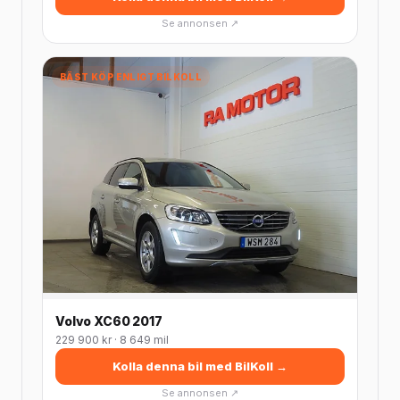
Se annonsen ↗
BÄST KÖP ENLIGT BILKOLL
Volvo XC60 2017
229 900 kr · 8 649 mil
Kolla denna bil med BilKoll →
Se annonsen ↗