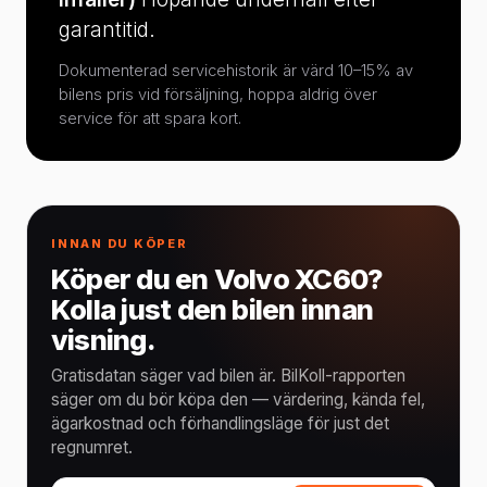
garantitid.
Dokumenterad servicehistorik är värd 10–15% av
bilens pris vid försäljning, hoppa aldrig över
service för att spara kort.
INNAN DU KÖPER
Köper du en Volvo XC60?
Kolla just den bilen innan
visning.
Gratisdatan säger vad bilen är. BilKoll-rapporten
säger om du bör köpa den — värdering, kända fel,
ägarkostnad och förhandlingsläge för just det
regnumret.