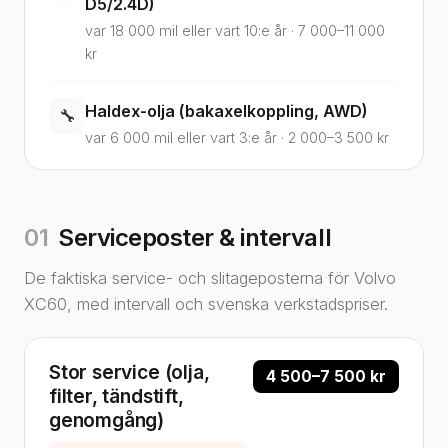
D5/2.4D)
var 18 000 mil eller vart 10:e år · 7 000–11 000
kr
Haldex-olja (bakaxelkoppling, AWD)
🔧
var 6 000 mil eller vart 3:e år · 2 000–3 500 kr
01
Serviceposter & intervall
De faktiska service- och slitageposterna för Volvo
XC60, med intervall och svenska verkstadspriser.
Stor service (olja,
4 500–7 500 kr
filter, tändstift,
genomgång)