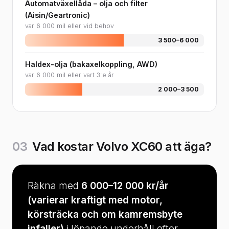
Automatväxellåda – olja och filter
(Aisin/Geartronic)
var 6 000 mil eller vid behov
3 500–6 000
Haldex-olja (bakaxelkoppling, AWD)
var 6 000 mil eller vart 3:e år
2 000–3 500
03
Vad kostar Volvo XC60 att äga?
Räkna med
6 000–12 000 kr/år
(varierar kraftigt med motor,
körsträcka och om kamremsbyte
infaller)
i löpande underhåll efter