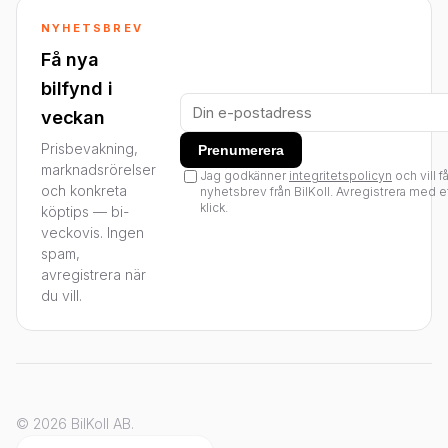
NYHETSBREV
Få nya
bilfynd i
veckan
Prisbevakning,
Prenumerera
marknadsrörelser
Jag godkänner
integritetspolicyn
och vill f
och konkreta
nyhetsbrev från BilKoll. Avregistrera med e
klick.
köptips — bi-
veckovis. Ingen
spam,
avregistrera när
du vill.
© 2026 BilKoll AB.