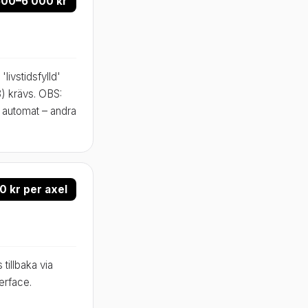
500–6 000 kr
ivstidsfylld'
) krävs. OBS:
 automat – andra
 kr per axel
tillbaka via
erface.