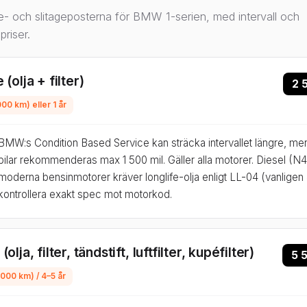
e- och slitageposterna för BMW 1-serien, med intervall och
riser.
 (olja + filter)
2 
000 km) eller 1 år
BMW:s Condition Based Service kan sträcka intervallet längre, m
bilar rekommenderas max 1 500 mil. Gäller alla motorer. Diesel (
moderna bensinmotorer kräver longlife-olja enligt LL-04 (vanlige
kontrollera exakt spec mot motorkod.
olja, filter, tändstift, luftfilter, kupéfilter)
5 
 000 km) / 4–5 år