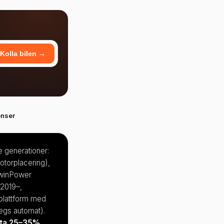
Kolla bilen →
nser
e generationer:
otorplacering),
TwinPower
2019–,
-plattform med
egs automat).
ofta 25–35%