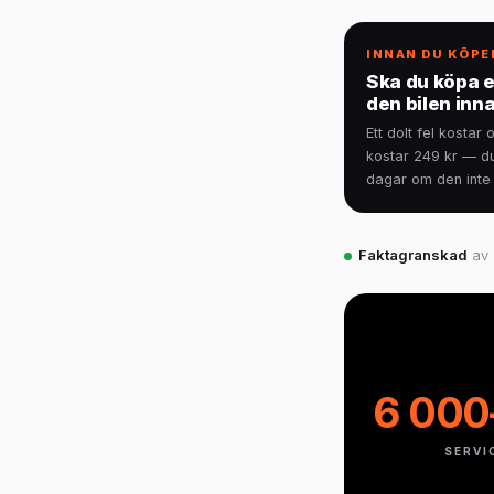
INNAN DU KÖPE
Ska du köpa e
den bilen inna
Ett dolt fel kosta
kostar 249 kr — du
dagar om den inte 
Faktagranskad
av 
6 000
SERVI