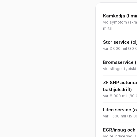
Kamkedja (timin
vid symptom (skram
miltal
Stor service (olja
var 3 000 mil (30 
Bromsservice (
vid slitage, typis
ZF 8HP automat
bakhjulsdrift)
var 8 000 mil (80 
Liten service (ol
var 1 500 mil (15 0
EGR/insug och p
vid felindikering;