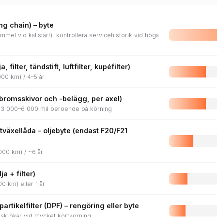
g chain) – byte
mel vid kallstart); kontrollera servicehistorik vid höga
, filter, tändstift, luftfilter, kupéfilter)
000 km) / 4–5 år
bromsskivor och -belägg, per axel)
kt 3 000–6 000 mil beroende på körning
växellåda – oljebyte (endast F20/F21
000 km) / ~6 år
ja + filter)
00 km) eller 1 år
artikelfilter (DPF) – rengöring eller byte
 risk ökar vid mycket kortkörning