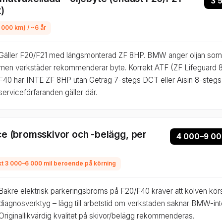
3 
)
 000 km) / ~6 år
Gäller F20/F21 med längsmonterad ZF 8HP. BMW anger oljan som 'l
men verkstäder rekommenderar byte. Korrekt ATF (ZF Lifeguard 8
F40 har INTE ZF 8HP utan Getrag 7-stegs DCT eller Aisin 8-stegs
serviceförfaranden gäller där.
e (bromsskivor och -belägg, per
4 000–9 000
iskt 3 000–6 000 mil beroende på körning
Bakre elektrisk parkeringsbroms på F20/F40 kräver att kolven körs 
diagnosverktyg – lägg till arbetstid om verkstaden saknar BMW-int
Originallikvärdig kvalitet på skivor/belägg rekommenderas.