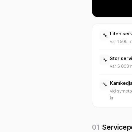
Liten serv
🔧
var 1 500 m
Stor servic
🔧
var 3 000 m
Kamkedja 
🔧
vid symptom
kr
01
Servicepo