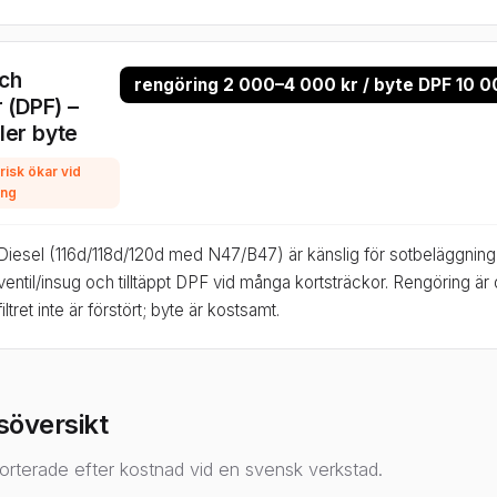
ch
rengöring 2 000–4 000 kr / byte DPF 10 0
r (DPF) –
ler byte
 risk ökar vid
ing
Diesel (116d/118d/120d med N47/B47) är känslig för sotbeläggning
ventil/insug och tilltäppt DPF vid många kortsträckor. Rengöring är o
filtret inte är förstört; byte är kostsamt.
söversikt
orterade efter kostnad vid en svensk verkstad.