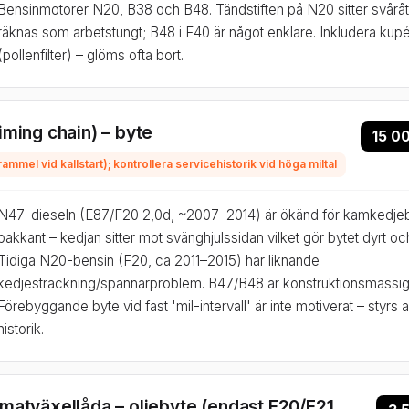
Bensinmotorer N20, B38 och B48. Tändstiften på N20 sitter svårå
räknas som arbetstungt; B48 i F40 är något enklare. Inkludera kupéf
(pollenfilter) – glöms ofta bort.
iming chain) – byte
15 0
mmel vid kallstart); kontrollera servicehistorik vid höga miltal
N47-dieseln (E87/F20 2,0d, ~2007–2014) är ökänd för kamkedjeb
bakkant – kedjan sitter mot svänghjulssidan vilket gör bytet dyrt oc
Tidiga N20-bensin (F20, ca 2011–2015) har liknande
kedjesträckning/spännarproblem. B47/B48 är konstruktionsmässigt
Förebyggande byte vid fast 'mil-intervall' är inte motiverat – styr
historik.
matväxellåda – oljebyte (endast F20/F21