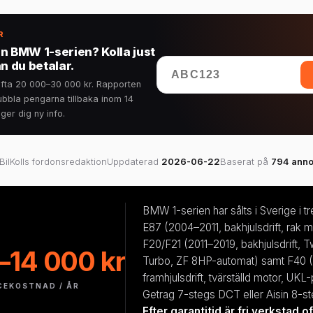
R
n BMW 1-serien? Kolla just
n du betalar.
r ofta 20 000–30 000 kr. Rapporten
bbla pengarna tillbaka inom 14
ger dig ny info.
BilKolls fordonsredaktion
Uppdaterad
2026-06-22
Baserat på
794 anno
BMW 1-serien har sålts i Sverige i tr
E87 (2004–2011, bakhjulsdrift, rak m
F20/F21 (2011–2019, bakhjulsdrift, 
–14 000 kr
Turbo, ZF 8HP-automat) samt F40 (
framhjulsdrift, tvärställd motor, UKL
CEKOSTNAD / ÅR
Getrag 7-stegs DCT eller Aisin 8-st
Efter garantitid är fri verkstad 