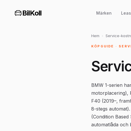
BilKoll
Märken
Leas
Hem
›
Service-kost
KÖPGUIDE · SER
Servi
BMW 1-serien har s
motorplacering),
F40 (2019–, framh
8-stegs automat).
(Condition Based
automatlåda och b