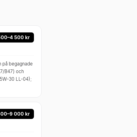
500–4 500 kr
en på begagnade
N47/B47) och
n 5W-30 LL-04);
500–9 000 kr