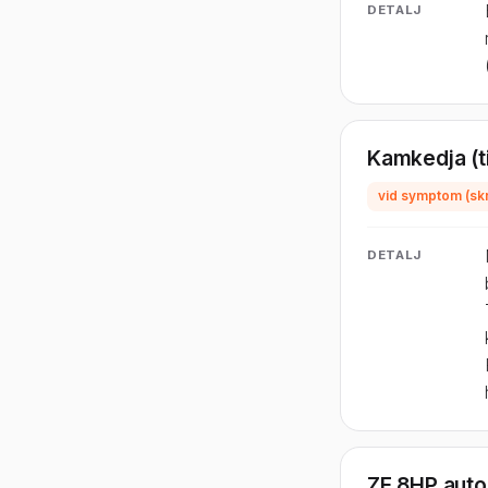
DETALJ
Kamkedja (t
vid symptom (skra
DETALJ
ZF 8HP auto