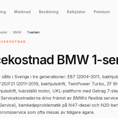
ing
Marknad
Besiktning
Kalkylator
Premium
nader
›
BMW
›
1 serien
VICEKOSTNAD
cekostnad BMW 1-se
ålts i Sverige i tre generationer: E87 (2004–2011, bakhjulsd
 F20/F21 (2011–2019, bakhjulsdrift, TwinPower Turbo, ZF 
julsdrift, tvärställd motor, UKL-plattform med Getrag 7-ste
 Servicekostnaderna drivs främst av BMW:s flexibla servicei
 Service), kamkedjeproblematik på N47-diesel och N20-ben
romsservice som ofta missas av tidigare ägare.