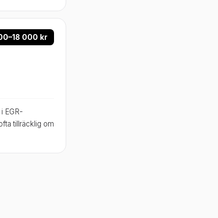
00–18 000 kr
 i EGR-
fta tillräcklig om