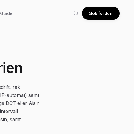
Guider
Sök fordon
rien
rift, rak
8HP-automat) samt
gs DCT eller Aisin
ntervall
sin, samt