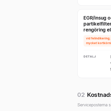
EGR/insug o
partikelfilte
rengöring el
vid felindikering;
mycket kortkörn
DETALJ
02
Kostnad
Serviceposterna s