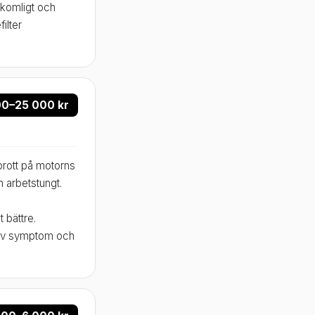
tkomligt och
ilter
00–25 000 kr
rott på motorns
h arbetstungt.
 bättre.
s av symptom och