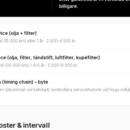
billigare.
ice (olja + filter)
il (15 000 km) eller 1 år · 2 500–4 500 kr
e (olja, filter, tändstift, luftfilter, kupéfilter)
il (30 000 km) / 4–5 år · 5 500–9 000 kr
(timing chain) – byte
 (skrammel vid kallstart); kontrollera servicehistorik vid höga milta
ster & intervall