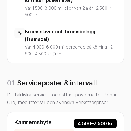
luftfilter, pollenfilter)
Var 1 500–3 000 mil eller vart 2:a år · 2 500–4
500 kr
Bromsskivor och bromsbelägg
🔧
(framaxel)
Var 4 000–6 000 mil beroende på körning · 2
800–4 500 kr (fram)
01
Serviceposter & intervall
De faktiska service- och slitageposterna för Renault
Clio, med intervall och svenska verkstadspriser.
Kamremsbyte
4 500–7 500 kr