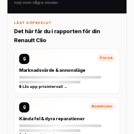
mejl inom några minuter.
LÅST KÖPBESLUT
Det här får du i rapporten för din
Renault Clio
🔒
Prisrisk
Marknadsvärde & annonsläge
🔒 Lås upp prisintervall →
🔒
Modellrisker
Kända fel & dyra reparationer