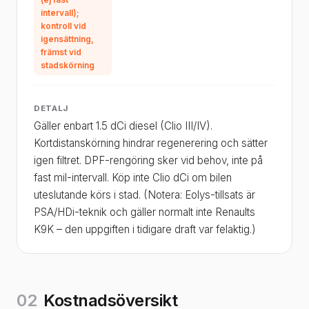
(ej fast
intervall);
kontroll vid
igensättning,
främst vid
stadskörning
DETALJ
Gäller enbart 1.5 dCi diesel (Clio III/IV).
Kortdistanskörning hindrar regenerering och sätter
igen filtret. DPF-rengöring sker vid behov, inte på
fast mil-intervall. Köp inte Clio dCi om bilen
uteslutande körs i stad. (Notera: Eolys-tillsats är
PSA/HDi-teknik och gäller normalt inte Renaults
K9K – den uppgiften i tidigare draft var felaktig.)
02
Kostnadsöversikt