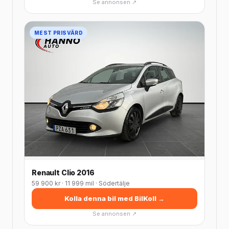
Se annonsen ↗
MEST PRISVÄRD
Renault Clio 2016
59 900 kr · 11 999 mil · Södertälje
Kolla denna bil med BilKoll →
Se annonsen ↗