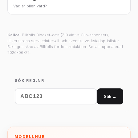
Vad är bilen värd?
Källor:
BilKolls Blocket-data (710 aktiva Clio-annonser),
tillverkarens serviceintervall och svenska verkstadsprislistor.
Faktagranskad av BilKolls fordonsredaktion. Senast uppdaterad
2026-06-22.
SÖK REG.NR
Sök →
MODELLHUB