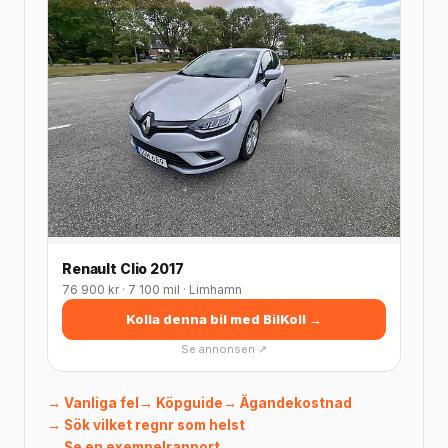
Renault Clio 2017
76 900 kr · 7 100 mil · Limhamn
Kolla denna bil med BilKoll →
Se annonsen ↗
→ Vanliga fel
→ Köpguide
→ Ägandekostnad
→ Sök vilket regnr som helst
→ Se en exempelrapport