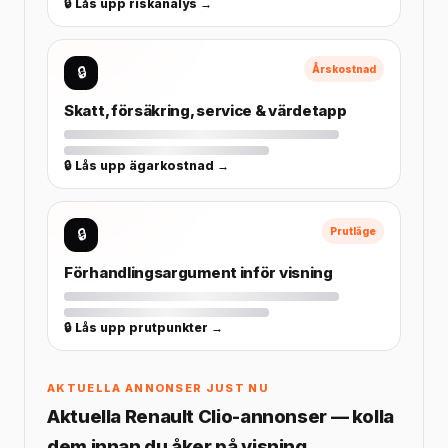
🔒 Lås upp riskanalys →
🔒
Årskostnad
Skatt, försäkring, service & värdetapp
🔒 Lås upp ägarkostnad →
🔒
Prutläge
Förhandlingsargument inför visning
🔒 Lås upp prutpunkter →
AKTUELLA ANNONSER JUST NU
Aktuella Renault Clio-annonser — kolla
dem innan du åker på visning