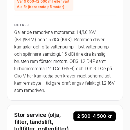
Var 9 000–12 000 mil eller vart
6:e år (beroende på motor)
DETALJ
Gäller de remdrivna motorerna: 1.4/1.6 16V
(K4J/K4M) och 1.5 dCi (K9K). Remmen driver
kamaxlar och ofta vattenpump – byt vattenpump
och spännare samtidigt. 1.5 dCi är extra känslig:
brusten rem förstör motorn. OBS: 1.2 D4F samt
turbomotorerna 1.2 TCe (H5Ft) och 1.0/1.3 TCe på
Clio V har kamkedja och kräver inget schemalagt
kamremsbyte – tidigare draft angav felaktigt 1.2 16V
som remdriven.
Stor service (olja,
2 500–4 500 kr
filter, tändstift,
luftfilter, pollenfilter)