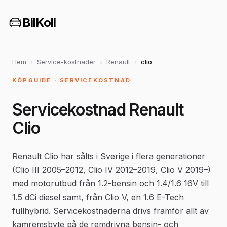
BilKoll
Hem
›
Service-kostnader
›
Renault
›
clio
KÖPGUIDE · SERVICEKOSTNAD
Servicekostnad Renault
Clio
Renault Clio har sålts i Sverige i flera generationer
(Clio III 2005–2012, Clio IV 2012–2019, Clio V 2019–)
med motorutbud från 1.2-bensin och 1.4/1.6 16V till
1.5 dCi diesel samt, från Clio V, en 1.6 E-Tech
fullhybrid. Servicekostnaderna drivs framför allt av
kamremsbyte på de remdrivna bensin- och