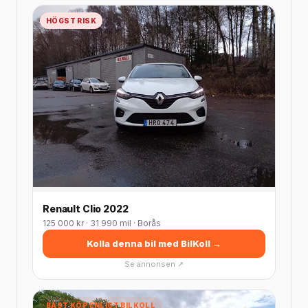
HÖGST RISK
Renault Clio 2022
125 000 kr · 31 990 mil · Borås
Kolla denna bil med BilKoll →
Se annonsen ↗
BÄST KÖP ENLIGT BILKOLL