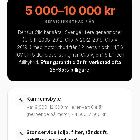
5 000–10 000 kr
SERVICEKOSTNAD / ÅR
Renault Clio har sålts i Sverige i flera generationer
(Clio III 2005–2012, Clio IV 2012–2019, Clio V
2019–) med motorutbud från 1.2-bensin och 1.4/1.6
16V till 1.5 dCi diesel samt, från Clio V, en 1.6 E-Tech
fullhybrid.
Efter garantitid är fri verkstad ofta
25–35% billigare.
Kamremsbyte
🔧
Var 9 000–12 000 mil eller vart 6:e år
(beroende på motor) · 4 500–7 500 kr
Stor service (olja, filter, tändstift,
🔧