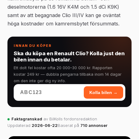
dieselmotorerna (1.6 16V K4M och 1.5 dCi K9K)
samt av att begagnade Clio III/IV kan ge oväntat
höga kostnader om kamremsbytet försummats.
INNAN DU KÖPER
Ska du köpa en Renault Clio? Kolla just den
bilen innan du betalar.
Ett dolt fel kostar ofta 20 000–30 000 kr. Rapporten
kostar 249 kr — dubbla pengarna tillbaka inom 14 dagar
om den inte ger dig ny info.
Kolla bilen →
Faktagranskad
av BilKolls fordonsredaktion
Uppdaterad
2026-06-22
Baserat på
710 annonser