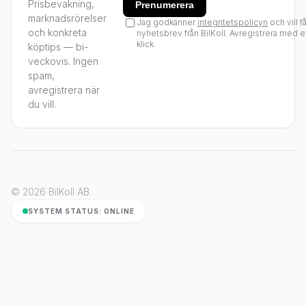
Prisbevakning,
Prenumerera
marknadsrörelser
Jag godkänner
integritetspolicyn
och vill f
och konkreta
nyhetsbrev från BilKoll. Avregistrera med e
klick.
köptips — bi-
veckovis. Ingen
spam,
avregistrera när
du vill.
© 2026 BilKoll AB.
SYSTEM STATUS: ONLINE