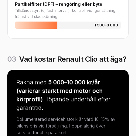
Partikelfilter (DPF) – rengöring eller byte
Tillståndsstyrt (ej fast intervall); kontroll vid igensättning,
främst vid stadskörning
1 500–3 000
03
Vad kostar Renault Clio att äga?
Räkna med
5 000–10 000 kr/år
(varierar starkt med motor och
körprofil)
i löpande underhåll efter
garantitid.
Dokumenterad servicehistorik är värd 10–15% av
bilens pris vid försäljning, hoppa aldrig över
service för att spara kort.