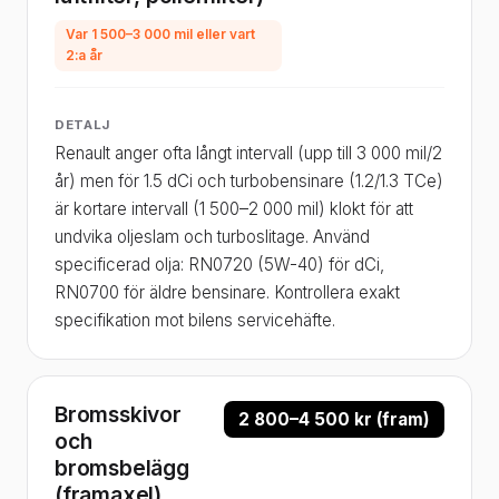
Var 1 500–3 000 mil eller vart
2:a år
DETALJ
Renault anger ofta långt intervall (upp till 3 000 mil/2
år) men för 1.5 dCi och turbobensinare (1.2/1.3 TCe)
är kortare intervall (1 500–2 000 mil) klokt för att
undvika oljeslam och turboslitage. Använd
specificerad olja: RN0720 (5W-40) för dCi,
RN0700 för äldre bensinare. Kontrollera exakt
specifikation mot bilens servicehäfte.
Bromsskivor
2 800–4 500 kr (fram)
och
bromsbelägg
(framaxel)