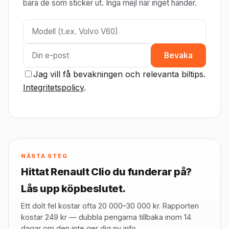
bara de som sticker ut. Inga mejl när inget händer.
Bevaka
Jag vill få bevakningen och relevanta biltips.
Integritetspolicy
.
NÄSTA STEG
Hittat Renault Clio du funderar på?
Lås upp köpbeslutet.
Ett dolt fel kostar ofta 20 000–30 000 kr. Rapporten
kostar 249 kr — dubbla pengarna tillbaka inom 14
dagar om den inte ger dig ny info.