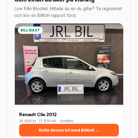
Live från Blocket. Hittade du en du gillar? Ta regnumret
och kör en BilKoll-rapport först.
BILLIGAST
Renault Clio 2012
25 900 kr · 17 014 mil · Jordbro
Kolla denna bil med BilKoll →