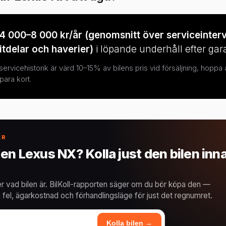
4 000–8 000 kr/år (genomsnitt över serviceinterv
itdelar och haverier)
i löpande underhåll efter gara
rvicehistorik är värd 10–15% av bilens pris vid försäljning, hoppa 
para kort.
ER
en Lexus NX? Kolla just den bilen inn
r vad bilen är. BilKoll-rapporten säger om du bör köpa den —
 fel, ägarkostnad och förhandlingsläge för just det regnumret.
Kolla bilen →