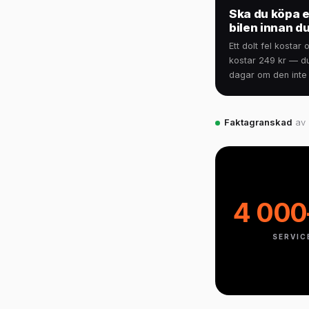
Ska du köpa e
bilen innan du
Ett dolt fel kosta
kostar 249 kr — du
dagar om den inte 
Faktagranskad
av 
4 000
SERVIC