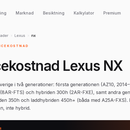
ing
Marknad
Besiktning
Kalkylator
Premium
nader
›
Lexus
›
nx
VICEKOSTNAD
cekostnad Lexus NX
Sverige i två generationer: första generationen (AZ10, 201
 (8AR-FTS) och hybriden 300h (2AR-FXE), samt andra gen
den 350h och laddhybriden 450h+ (båda med A25A-FXS). N
, inte hybrid.
R