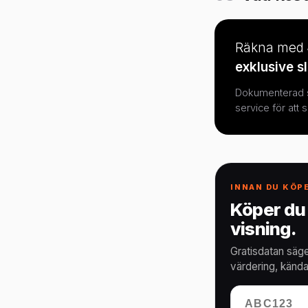
Räkna med
exklusive sl
Dokumenterad se
service för att s
INNAN DU KÖP
Köper du 
visning.
Gratisdatan säge
värdering, kända