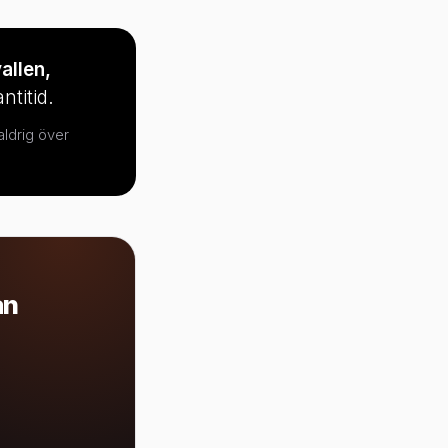
allen,
ntitid.
aldrig över
an