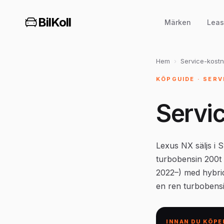
BilKoll
Märken
Leas
Hem
›
Service-kost
KÖPGUIDE · SER
Servi
Lexus NX säljs i 
turbobensin 200t
2022–) med hybri
en ren turbobensin
INNAN DU KÖPE