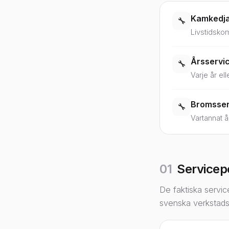
Kamkedja
🔧
Livstidskom
Årsservice
🔧
Varje år el
Bromsserv
🔧
Vartannat å
01
Servicepo
De faktiska servic
svenska verkstadsp