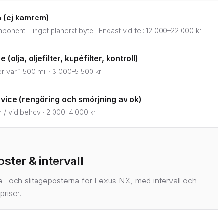
 (ej kamrem)
ponent – inget planerat byte · Endast vid fel: 12 000–22 000 kr
 (olja, oljefilter, kupéfilter, kontroll)
ler var 1 500 mil · 3 000–5 500 kr
ice (rengöring och smörjning av ok)
r / vid behov · 2 000–4 000 kr
ster & intervall
e- och slitageposterna för Lexus NX, med intervall och
riser.