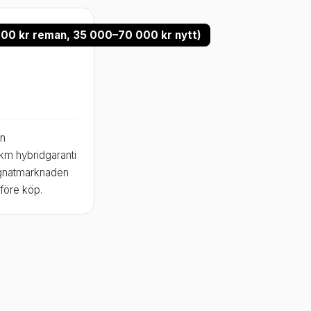
 000 kr reman, 35 000–70 000 kr nytt)
en
 km hybridgaranti
gagnatmarknaden
före köp.