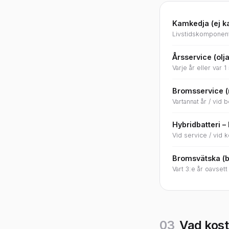
Kamkedja (ej 
Livstidskomponent 
Årsservice (olja,
Varje år eller var 1
Bromsservice (
Vartannat år / vid 
Hybridbatteri – 
Vid service / vid
Bromsvätska (b
Vart 3:e år oavsett 
03
Vad kost