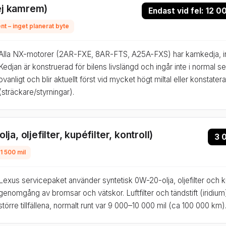
ej kamrem)
Endast vid fel: 12 
t – inget planerat byte
Alla NX-motorer (2AR-FXE, 8AR-FTS, A25A-FXS) har kamkedja, i
Kedjan är konstruerad för bilens livslängd och ingår inte i normal se
ovanligt och blir aktuellt först vid mycket högt miltal eller konstatera
(sträckare/styrningar).
lja, oljefilter, kupéfilter, kontroll)
3 
 1 500 mil
Lexus servicepaket använder syntetisk 0W-20-olja, oljefilter och k
genomgång av bromsar och vätskor. Luftfilter och tändstift (iridium
större tillfällena, normalt runt var 9 000–10 000 mil (ca 100 000 km)