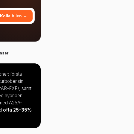
Kolla bilen →
nser
oner: första
turbobensin
2AR-FXE), samt
ed hybriden
 med A25A-
tad ofta 25–35%