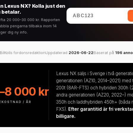
n Lexus NX? Kolla just den
 betalar.
r ofta 20 000–30 000 kr. Rapporten
bbla pengarna tillbaka inom 14
ger dig ny info.
BilKolls fordonsredaktion
Uppdaterad
2026-06-22
Baserat på
196 anno
Lexus NX säljs i Sverige i två generati
generationen (AZ10, 2014–2021) med 
–8 000 kr
200t (8AR-FTS) och hybriden 300h (
andra generationen (AZ20, 2022–) m
350h och laddhybriden 450h+ (båda
EKOSTNAD / ÅR
FXS).
Efter garantitid är fri verks
billigare.