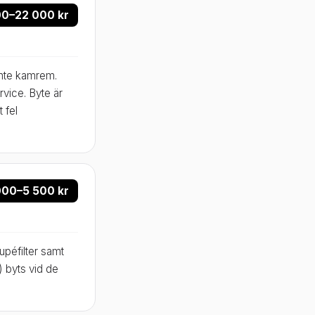
000–22 000 kr
nte kamrem.
rvice. Byte är
t fel
000–5 500 kr
upéfilter samt
) byts vid de
.