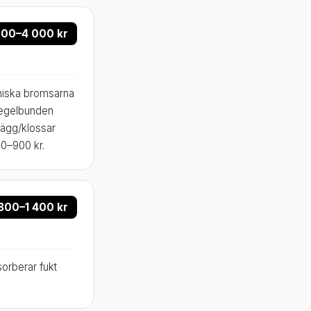
000–4 000 kr
aniska bromsarna
 Regelbunden
lägg/klossar
00–900 kr.
800–1 400 kr
orberar fukt