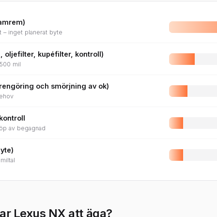
kamrem)
– inget planerat byte
 oljefilter, kupéfilter, kontroll)
 500 mil
rengöring och smörjning av ok)
behov
kontroll
 köp av begagnad
yte)
miltal
ar Lexus NX att äga?