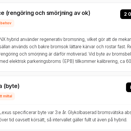
e (rengöring och smörjning av ok)
2 
d behov
NX hybrid använder regenerativ bromsning, vilket gör att de mek
sällan används och bakre bromsok lättare kärvar och rostar fast.
rengöring och smörjning är därför motiverad. Vid byte av bromsbe
med elektrisk parkeringsbroms (EPB) tillkommer kalibrering, ca 6
 (byte)
t miltal
Lexus specificerar byte var 3:e år. Glykolbaserad bromsvätska abs
över tid oavsett körsätt, så intervallet gäller fullt ut även på hybrid.