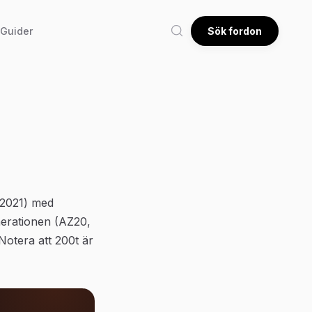
Guider
Sök fordon
4–2021) med
erationen (AZ20,
otera att 200t är