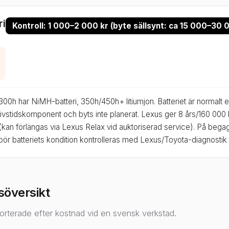
ri
Kontroll: 1 000–2 000 kr (byte sällsynt: ca 15 000–30
300h har NiMH-batteri, 350h/450h+ litiumjon. Batteriet är normalt 
livstidskomponent och byts inte planerat. Lexus ger 8 års/160 000
(kan förlängas via Lexus Relax vid auktoriserad service). På be
bör batteriets kondition kontrolleras med Lexus/Toyota-diagnostik 
söversikt
orterade efter kostnad vid en svensk verkstad.