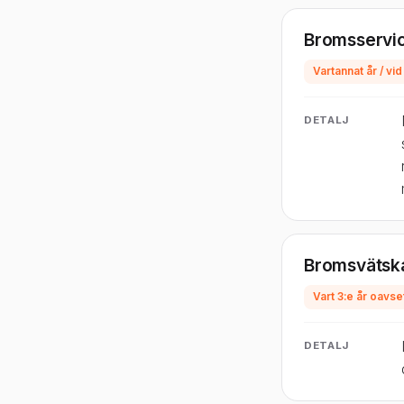
Bromsservic
Vartannat år / vi
DETALJ
Bromsvätska
Vart 3:e år oavset
DETALJ