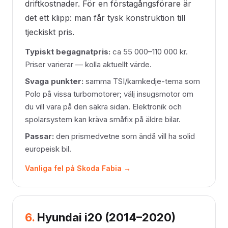
driftkostnader. För en förstagångsförare är
det ett klipp: man får tysk konstruktion till
tjeckiskt pris.
Typiskt begagnatpris:
ca 55 000–110 000 kr.
Priser varierar — kolla aktuellt värde.
Svaga punkter:
samma TSI/kamkedje-tema som
Polo på vissa turbomotorer; välj insugsmotor om
du vill vara på den säkra sidan. Elektronik och
spolarsystem kan kräva småfix på äldre bilar.
Passar:
den prismedvetne som ändå vill ha solid
europeisk bil.
Vanliga fel på Skoda Fabia →
6.
Hyundai i20 (2014–2020)