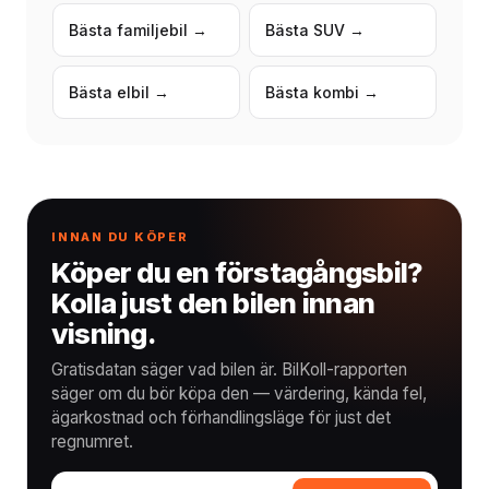
Bästa familjebil →
Bästa SUV →
Bästa elbil →
Bästa kombi →
INNAN DU KÖPER
Köper du en förstagångsbil?
Kolla just den bilen innan
visning.
Gratisdatan säger vad bilen är. BilKoll-rapporten
säger om du bör köpa den — värdering, kända fel,
ägarkostnad och förhandlingsläge för just det
regnumret.