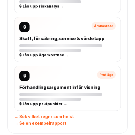
🔒 Lås upp riskanalys →
🔒
Årskostnad
Skatt, försäkring, service & värdetapp
🔒 Lås upp ägarkostnad →
🔒
Prutläge
Förhandlingsargument inför visning
🔒 Lås upp prutpunkter →
→ Sök vilket regnr som helst
→ Se en exempelrapport