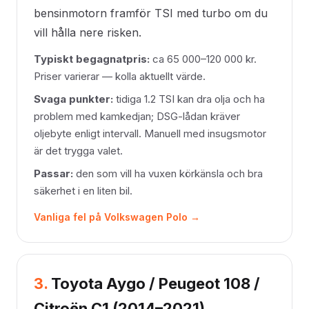
bensinmotorn framför TSI med turbo om du
vill hålla nere risken.
Typiskt begagnatpris:
ca 65 000–120 000 kr.
Priser varierar — kolla aktuellt värde.
Svaga punkter:
tidiga 1.2 TSI kan dra olja och ha
problem med kamkedjan; DSG-lådan kräver
oljebyte enligt intervall. Manuell med insugsmotor
är det trygga valet.
Passar:
den som vill ha vuxen körkänsla och bra
säkerhet i en liten bil.
Vanliga fel på Volkswagen Polo →
3.
Toyota Aygo / Peugeot 108 /
Citroën C1 (2014–2021)