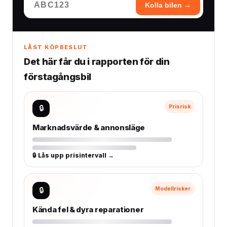
Kolla bilen →
LÅST KÖPBESLUT
Det här får du i rapporten för din
förstagångsbil
🔒
Prisrisk
Marknadsvärde & annonsläge
🔒 Lås upp prisintervall →
🔒
Modellrisker
Kända fel & dyra reparationer